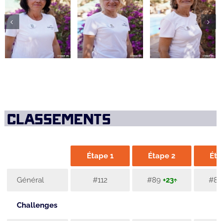
CLASSEMENTS
Étape 1
Étape 2
Ét
Général
#112
#89
+23
#8
Challenges