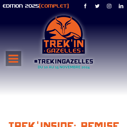
Passer
EDITION 2025
[COMPLET]
Facebook
Twitter
Instagra
F
au
contenu
#TREKINGAZELLES
DU 10 AU 15 NOVEMBRE 2024
Trek'Inside: Remise