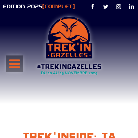
Passer
EDITION 2025
[COMPLET]
Facebook
Twitter
Instagra
F
au
contenu
#TREKINGAZELLES
DU 10 AU 15 NOVEMBRE 2024
Trek'Inside: Ta